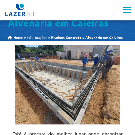
Piscinas Concreto e
Alvenaria em Caieiras
Home
»
Informações
»
Piscinas Concreto e Alvenaria em Caieiras
Está à procura do melhor lugar onde encontrar