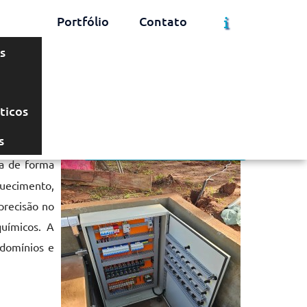
Portfólio
Contato
s
Solicite um Orçamento
Chame no WhatsApp
ticos
s
Informações
na de forma
quecimento,
precisão no
uímicos. A
ndomínios e