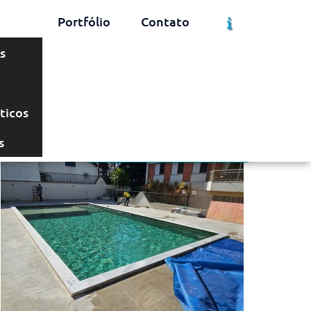
Portfólio
Contato
s
Solicite um Orçamento
Chame no WhatsApp
ticos
s
Informações