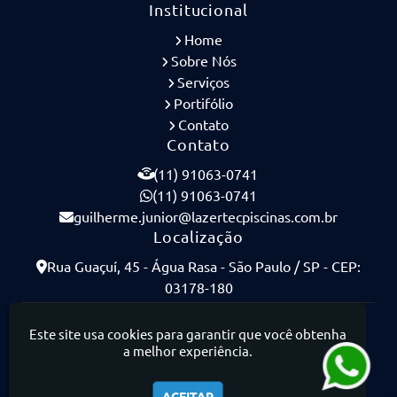
Institucional
Home
Sobre Nós
Serviços
Portifólio
Contato
Contato
(11) 91063-0741
(11) 91063-0741
guilherme.junior@lazertecpiscinas.com.br
Localização
Rua Guaçuí, 45 - Água Rasa - São Paulo / SP - CEP:
03178-180
Lazertec Piscinas - Piscinas de Concreto Armado
Este site usa cookies para garantir que você obtenha
a melhor experiência.
ACEITAR