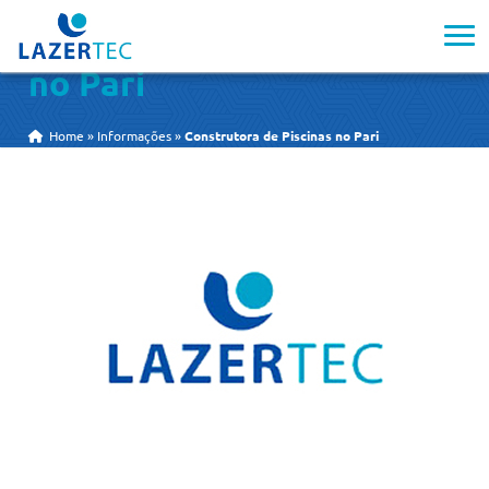
Construtora de Piscinas
no Pari
Home
»
Informações
»
Construtora de Piscinas no Pari