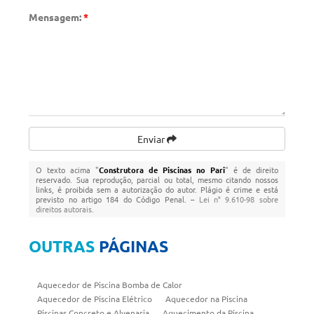
Mensagem:
*
Enviar
O texto acima "
Construtora de Piscinas no Pari
" é de direito
reservado. Sua reprodução, parcial ou total, mesmo citando nossos
links, é proibida sem a autorização do autor. Plágio é crime e está
previsto no artigo 184 do Código Penal. –
Lei n° 9.610-98 sobre
direitos autorais
.
OUTRAS
PÁGINAS
Aquecedor de Piscina Bomba de Calor
Aquecedor de Piscina Elétrico
Aquecedor na Piscina
Piscinas Concreto e Alvenaria
Aquecimento da Piscina