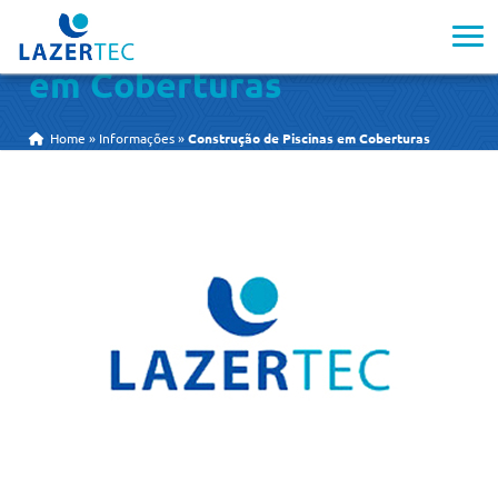
Construção de Piscinas
em Coberturas
Home
»
Informações
»
Construção de Piscinas em Coberturas