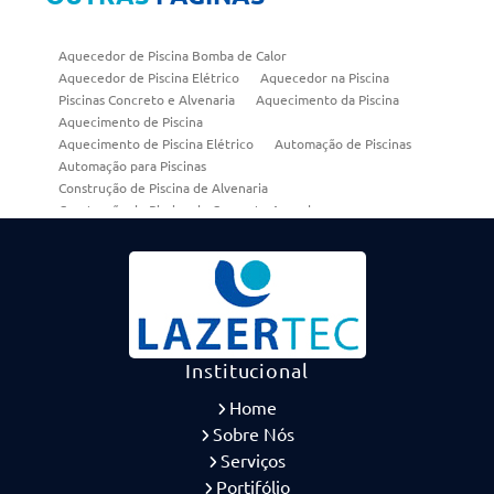
Aquecedor de Piscina Bomba de Calor
Aquecedor de Piscina Elétrico
Aquecedor na Piscina
Piscinas Concreto e Alvenaria
Aquecimento da Piscina
Aquecimento de Piscina
Aquecimento de Piscina Elétrico
Automação de Piscinas
Automação para Piscinas
Construção de Piscina de Alvenaria
Construção de Piscina de Concreto Armado
Construção de Piscinas em Alvenaria
Construtora de Piscina de Concreto
Consultoria Piscina
Empresa de Piscina de Alvenaria
Empresa de Piscina de Concreto Armado
Empresa de Piscinas
Empresa Especializada em Construção de Piscina
Equipamentos Piscina
Melhor Piscina
Institucional
Piscina Alto Padrão
Piscina Alvenaria
Home
Piscina com Borda Infinita
Piscina Concreto Armado
Piscina de Alvenaria
Piscina de Alvenaria Moderna
Sobre Nós
Piscina de Alvenaria Projeto
Serviços
Piscina de Alvenaria Quanto Custa
Portifólio