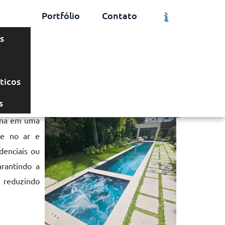
Portfólio
Contato
s
Solicite um Orçamento
Chame no WhatsApp
ticos
s
Informações
ina em uma
te no ar e
denciais ou
arantindo a
, reduzindo