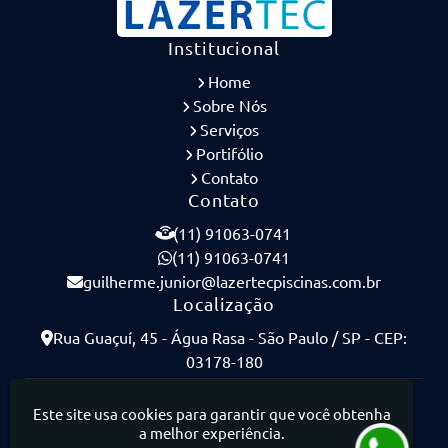
Institucional
Home
Sobre Nós
Serviços
Portifólio
Contato
Contato
(11) 91063-0741
(11) 91063-0741
guilherme.junior@lazertecpiscinas.com.br
Localização
Rua Guaçuí, 45 - Água Rasa - São Paulo / SP - CEP:
03178-180
Lazertec Piscinas - Piscinas de Concreto Armado
Este site usa cookies para garantir que você obtenha
a melhor experiência.