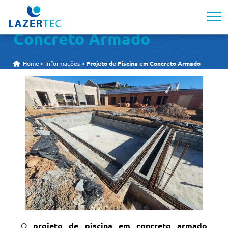
Projeto de Piscina em
Concreto Armado
Home
»
Informações
»
Projeto de Piscina em Concreto Armado
O
projeto de piscina em concreto armado