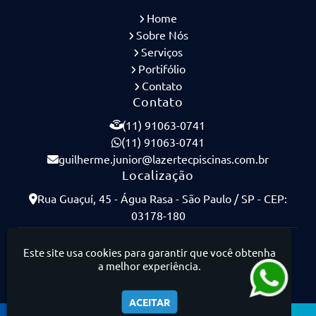
Home
Sobre Nós
Serviços
Portifólio
Contato
Contato
(11) 91063-0741
(11) 91063-0741
guilherme.junior@lazertecpiscinas.com.br
Localização
Rua Guaçuí, 45 - Água Rasa - São Paulo / SP - CEP:
03178-180
Lazertec Piscinas - Piscinas de Concreto Armado
Este site usa cookies para garantir que você obtenha
a melhor experiência.
ACEITAR