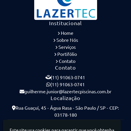
Institucional
Home
Sobre Nós
Serviços
Portifólio
Contato
Contato
(11) 91063-0741
(11) 91063-0741
guilherme.junior@lazertecpiscinas.com.br
Localização
Rua Guaçuí, 45 - Água Rasa - São Paulo / SP - CEP:
03178-180
Lazertec Piscinas - Piscinas de Concreto Armado
Este site usa cookies para garantir que você obtenha