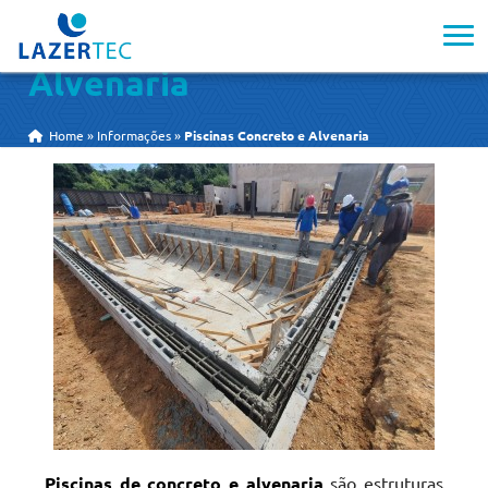
Piscinas Concreto e
Alvenaria
Home
»
Informações
»
Piscinas Concreto e Alvenaria
Piscinas de concreto e alvenaria
são estruturas