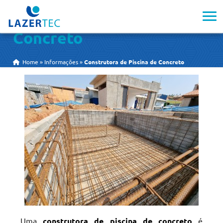
Construtora de Piscina de
Concreto
Home
»
Informações
»
Construtora de Piscina de Concreto
Uma
construtora de piscina de concreto
é