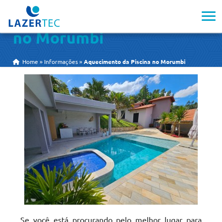
Aquecimento da Piscina
no Morumbi
Home
»
Informações
»
Aquecimento da Piscina no Morumbi
Se você está procurando pelo melhor lugar para