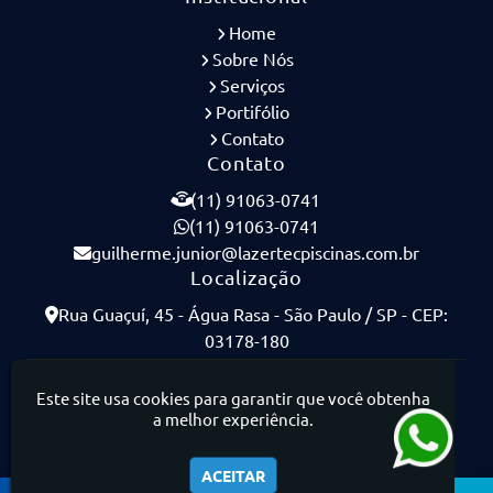
Home
Sobre Nós
Serviços
Portifólio
Contato
Contato
(11) 91063-0741
(11) 91063-0741
guilherme.junior@lazertecpiscinas.com.br
Localização
Rua Guaçuí, 45 - Água Rasa - São Paulo / SP - CEP:
03178-180
Lazertec Piscinas - Piscinas de Concreto Armado
Este site usa cookies para garantir que você obtenha
a melhor experiência.
ACEITAR