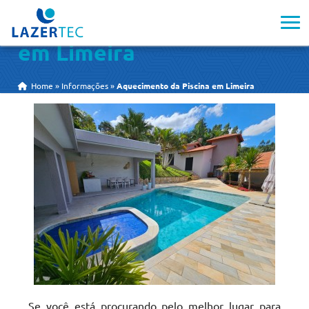
Aquecimento da Piscina
em Limeira
Home
»
Informações
»
Aquecimento da Piscina em Limeira
Se você está procurando pelo melhor lugar para