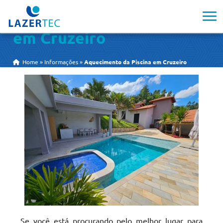
Aquecimento da Piscina
em Cruzeiro
Home
»
Informações
»
Aquecimento da Piscina em Cruzeiro
Se você está procurando pelo melhor lugar para