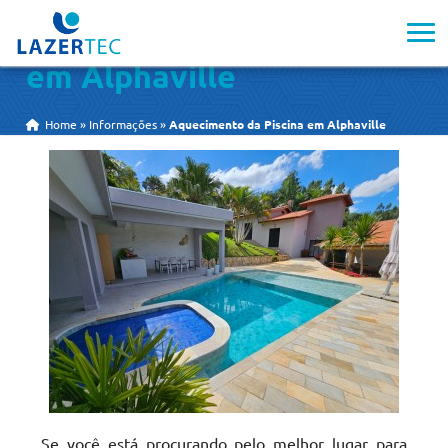
Aquecimento da Piscina
em Alphaville
Home
»
Informações
»
Aquecimento da Piscina em Alphaville
Se você está procurando pelo melhor lugar para