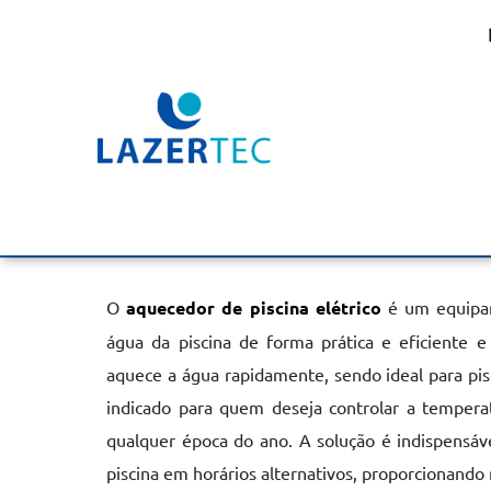
Aquecedor de Piscina E
Campos do Jordão
Home
»
Informações
»
Aquecedor de Piscina Elétrico em Cam
O
aquecedor de piscina elétrico
é um equipam
água da piscina de forma prática e eficiente e 
aquece a água rapidamente, sendo ideal para pi
indicado para quem deseja controlar a tempera
qualquer época do ano. A solução é indispensáv
piscina em horários alternativos, proporcionand