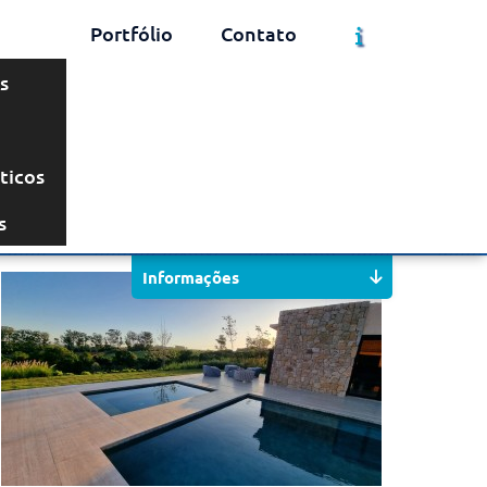
Portfólio
Contato
s
ticos
Solicite um Orçamento
Chame no WhatsApp
s
Informações