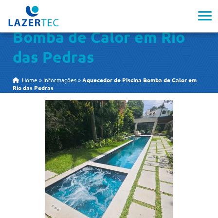
Aquecedor de Piscina
Bomba de Calor em Rio
das Pedras
Home
»
Informações
»
Aquecedor de Piscina Bomba de Calor em
Rio das Pedras