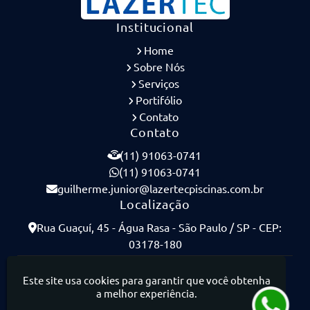
Institucional
Home
Sobre Nós
Serviços
Portifólio
Contato
Contato
(11) 91063-0741
(11) 91063-0741
guilherme.junior@lazertecpiscinas.com.br
Localização
Rua Guaçuí, 45 - Água Rasa - São Paulo / SP - CEP:
03178-180
Lazertec Piscinas - Piscinas de Concreto Armado
Este site usa cookies para garantir que você obtenha
a melhor experiência.