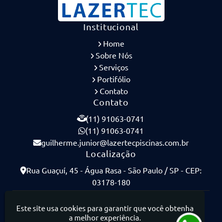
Institucional
Home
Sobre Nós
Serviços
Portifólio
Contato
Contato
(11) 91063-0741
(11) 91063-0741
guilherme.junior@lazertecpiscinas.com.br
Localização
Rua Guaçuí, 45 - Água Rasa - São Paulo / SP - CEP:
03178-180
Lazertec Piscinas - Piscinas de Concreto Armado
Este site usa cookies para garantir que você obtenha
a melhor experiência.