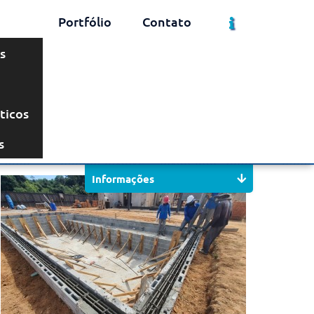
Portfólio
Contato
s
ticos
Solicite um Orçamento
Chame no WhatsApp
s
Informações