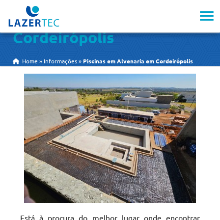
Piscinas em Alvenaria em
Cordeirópolis
Home
»
Informações
»
Piscinas em Alvenaria em Cordeirópolis
Está à procura do melhor lugar onde encontrar