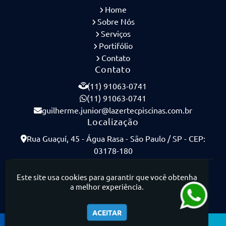
Home
Sobre Nós
Serviços
Portifólio
Contato
Contato
(11) 91063-0741
(11) 91063-0741
guilherme.junior@lazertecpiscinas.com.br
Localização
Rua Guaçuí, 45 - Água Rasa - São Paulo / SP - CEP:
03178-180
Lazertec Piscinas - Piscinas de Concreto Armado
Este site usa cookies para garantir que você obtenha
a melhor experiência.
ACEITAR