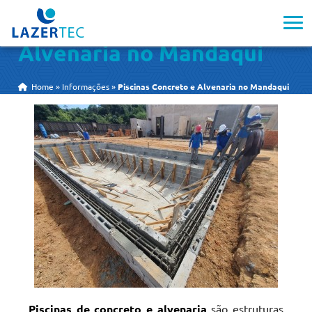
Piscinas Concreto e
Alvenaria no Mandaqui
Home
»
Informações
»
Piscinas Concreto e Alvenaria no Mandaqui
Piscinas de concreto e alvenaria
são estruturas