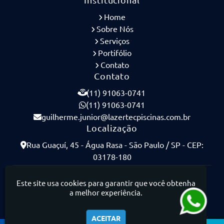
Home
Sobre Nós
Serviços
Portifólio
Contato
Contato
(11) 91063-0741
(11) 91063-0741
guilherme.junior@lazertecpiscinas.com.br
Localização
Rua Guaçuí, 45 - Água Rasa - São Paulo / SP - CEP:
03178-180
Lazertec Piscinas - Piscinas de Concreto Armado
Este site usa cookies para garantir que você obtenha
a melhor experiência.
ACEITAR