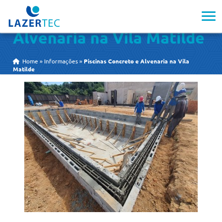
Piscinas Concreto e
Alvenaria na Vila Matilde
Home
»
Informações
»
Piscinas Concreto e Alvenaria na Vila
Matilde