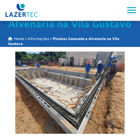
Piscinas Concreto e
Alvenaria na Vila Gustavo
Home
»
Informações
»
Piscinas Concreto e Alvenaria na Vila
Gustavo