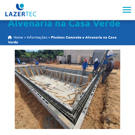
Piscinas Concreto e
Alvenaria na Casa Verde
Home
»
Informações
»
Piscinas Concreto e Alvenaria na Casa
Verde