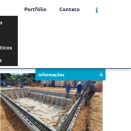
Portfólio
Contato
s
ticos
Solicite um Orçamento
Chame no WhatsApp
s
Informações