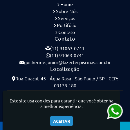
Home
Sobre Nós
Serviços
Portifólio
Contato
Contato
(11) 91063-0741
(11) 91063-0741
guilherme.junior@lazertecpiscinas.com.br
Localização
Rua Guaçuí, 45 - Água Rasa - São Paulo / SP - CEP:
03178-180
Lazertec Piscinas - Piscinas de Concreto Armado
Este site usa cookies para garantir que você obtenha
a melhor experiência.
ACEITAR