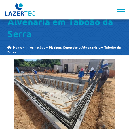
Piscinas Concreto e
Alvenaria em Taboão da
Serra
Home
»
Informações
»
Piscinas Concreto e Alvenaria em Taboão da
Serra