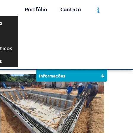
Portfólio
Contato
s
ticos
Solicite um Orçamento
Chame no WhatsApp
s
Informações