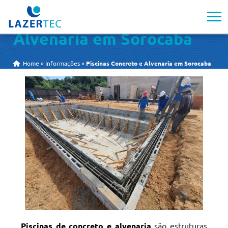
Piscinas Concreto e
Alvenaria em Sorocaba
Home
»
Informações
»
Piscinas Concreto e Alvenaria em Sorocaba
Piscinas de concreto e alvenaria
são estruturas