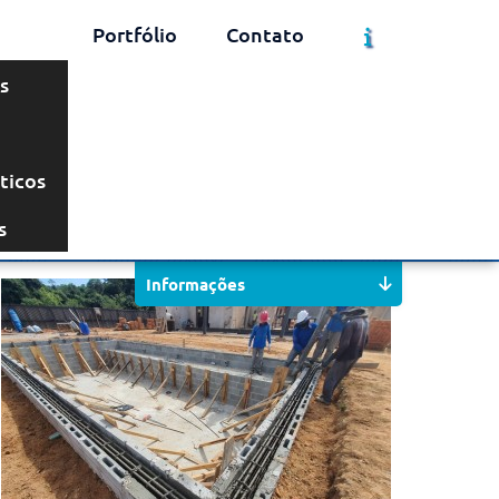
Portfólio
Contato
s
ticos
Solicite um Orçamento
Chame no WhatsApp
s
Informações