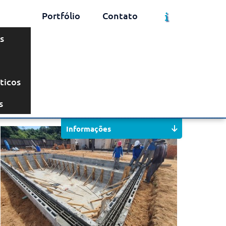
Portfólio
Contato
s
ticos
Solicite um Orçamento
Chame no WhatsApp
s
Informações