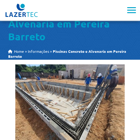
Piscinas Concreto e
Alvenaria em Pereira
Barreto
Home
»
Informações
»
Piscinas Concreto e Alvenaria em Pereira
Barreto