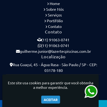
Home
Sobre Nós
Serviços
Portifólio
Contato
Contato
(11) 91063-0741
(11) 91063-0741
guilherme.junior@lazertecpiscinas.com.br
Localização
Rua Guaçuí, 45 - Água Rasa - São Paulo / SP - CEP:
03178-180
Lazertec Piscinas - Piscinas de Concreto Armado
Este site usa cookies para garantir que você obtenha
a melhor experiência.
ACEITAR