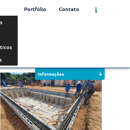
Portfólio
Contato
s
ticos
Solicite um Orçamento
Chame no WhatsApp
s
Informações