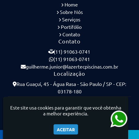
Home
Sobre Nós
Serviços
Portifólio
Contato
Contato
(11) 91063-0741
(11) 91063-0741
guilherme.junior@lazertecpiscinas.com.br
Localização
Rua Guaçuí, 45 - Água Rasa - São Paulo / SP - CEP:
03178-180
Lazertec Piscinas - Piscinas de Concreto Armado
Este site usa cookies para garantir que você obtenha
a melhor experiência.
ACEITAR