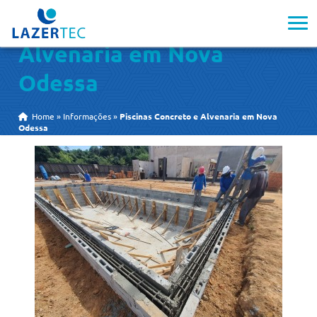
Piscinas Concreto e
Alvenaria em Nova
Odessa
Home
»
Informações
»
Piscinas Concreto e Alvenaria em Nova
Odessa