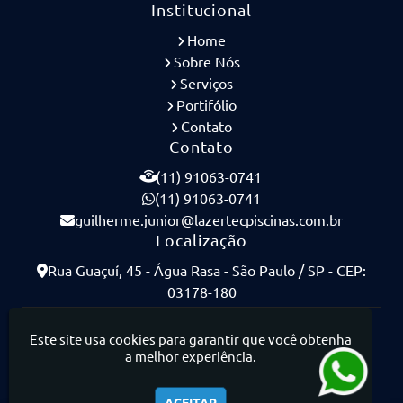
Institucional
Home
Sobre Nós
Serviços
Portifólio
Contato
Contato
(11) 91063-0741
(11) 91063-0741
guilherme.junior@lazertecpiscinas.com.br
Localização
Rua Guaçuí, 45 - Água Rasa - São Paulo / SP - CEP:
03178-180
Lazertec Piscinas - Piscinas de Concreto Armado
Este site usa cookies para garantir que você obtenha
a melhor experiência.
ACEITAR