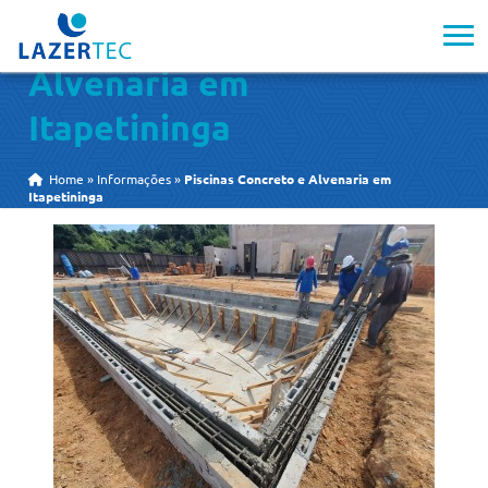
Piscinas Concreto e
Alvenaria em
Itapetininga
Home
»
Informações
»
Piscinas Concreto e Alvenaria em
Itapetininga