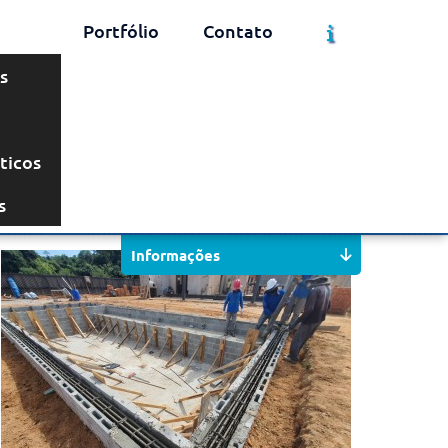
Portfólio
Contato
s
ticos
Solicite um Orçamento
Chame no WhatsApp
s
Informações