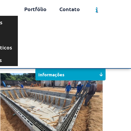
Portfólio
Contato
s
ticos
Solicite um Orçamento
Chame no WhatsApp
s
Informações