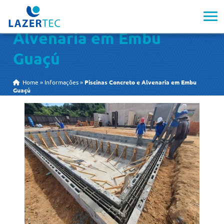
Piscinas Concreto e
Alvenaria em Embu
Guaçú
Home
»
Informações
»
Piscinas Concreto e Alvenaria em Embu
Guaçú