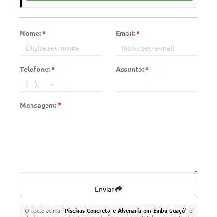
Nome:
*
Email:
*
Telefone:
*
Assunto:
*
Mensagem:
*
Enviar
O texto acima "
Piscinas Concreto e Alvenaria em Embu Guaçú
" é