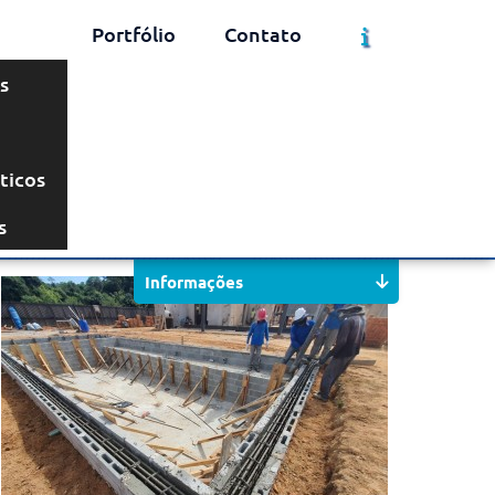
Portfólio
Contato
s
ticos
Solicite um Orçamento
Chame no WhatsApp
s
Informações