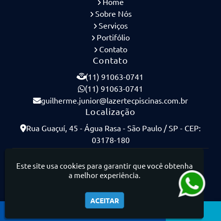
Home
Sobre Nós
Serviços
Portifólio
Contato
Contato
(11) 91063-0741
(11) 91063-0741
guilherme.junior@lazertecpiscinas.com.br
Localização
Rua Guaçuí, 45 - Água Rasa - São Paulo / SP - CEP:
03178-180
Lazertec Piscinas - Piscinas de Concreto Armado
Este site usa cookies para garantir que você obtenha
a melhor experiência.
ACEITAR