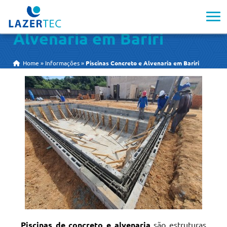
Piscinas Concreto e
Alvenaria em Bariri
Home
»
Informações
»
Piscinas Concreto e Alvenaria em Bariri
Piscinas de concreto e alvenaria
são estruturas