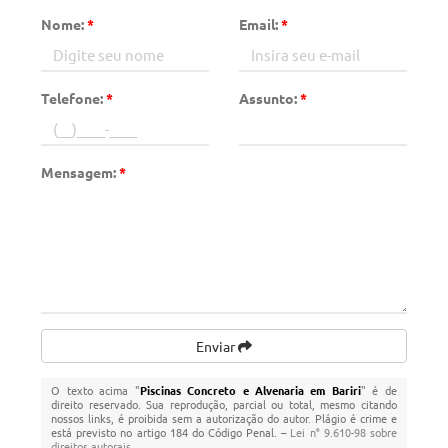
Nome:
*
Email:
*
Telefone:
*
Assunto:
*
Mensagem:
*
Enviar
O texto acima "
Piscinas Concreto e Alvenaria em Bariri
" é de
direito reservado. Sua reprodução, parcial ou total, mesmo citando
nossos links, é proibida sem a autorização do autor. Plágio é crime e
está previsto no artigo 184 do Código Penal. –
Lei n° 9.610-98 sobre
direitos autorais
.