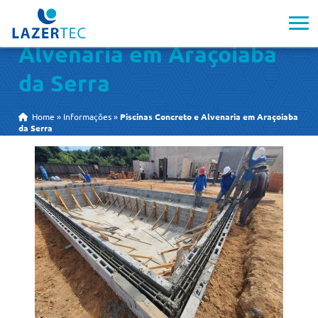
Piscinas Concreto e
Alvenaria em Araçoiaba
da Serra
Home
»
Informações
»
Piscinas Concreto e Alvenaria em Araçoiaba
da Serra