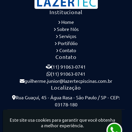
Institucional
Home
Sobre Nós
Serviços
Portifólio
Contato
Contato
(11) 91063-0741
(11) 91063-0741
guilherme.junior@lazertecpiscinas.com.br
Localização
Rua Guaçuí, 45 - Água Rasa - São Paulo / SP - CEP:
03178-180
Lazertec Piscinas - Piscinas de Concreto Armado
Este site usa cookies para garantir que você obtenha
a melhor experiência.