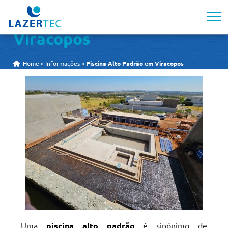
Piscina Alto Padrão em
Viracopos
Home
»
Informações
»
Piscina Alto Padrão em Viracopos
Uma
piscina alto padrão
é sinônimo de