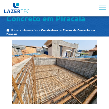
Construtora de Piscina de
Concreto em Piracaia
Home
»
Informações
»
Construtora de Piscina de Concreto em
Piracaia