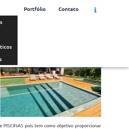
Portfólio
Contato
s
Solicite um Orçamento
Chame no WhatsApp
ticos
s
Informações
de PISCINAS pois tem como objetivo proporcionar