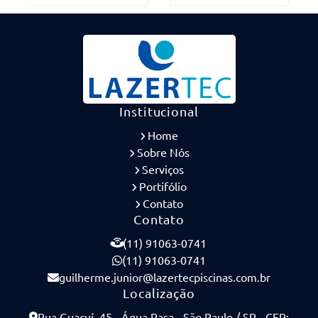
Institucional
Home
Sobre Nós
Serviços
Portifólio
Contato
Contato
(11) 91063-0741
(11) 91063-0741
guilherme.junior@lazertecpiscinas.com.br
Localização
Rua Guaçuí, 45 - Água Rasa - São Paulo / SP - CEP: