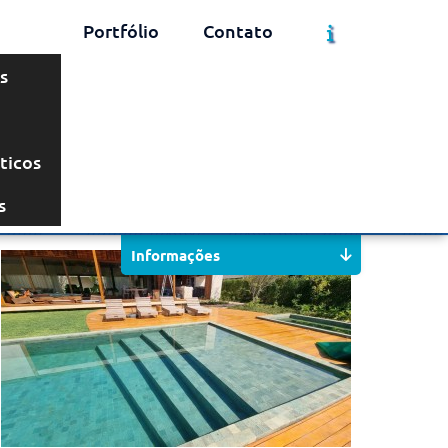
Portfólio
Contato
s
ticos
Solicite um Orçamento
Chame no WhatsApp
s
Informações