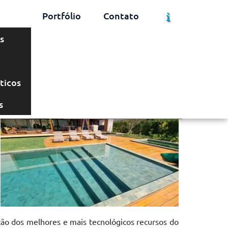
Portfólio
Contato
s
Solicite um Orçamento
Chame no WhatsApp
ticos
s
Informações
ção dos melhores e mais tecnológicos recursos do