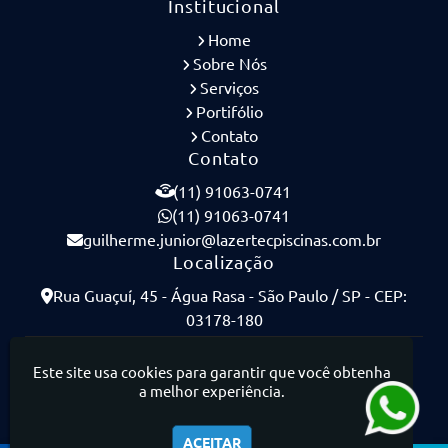
Institucional
Home
Sobre Nós
Serviços
Portifólio
Contato
Contato
(11) 91063-0741
(11) 91063-0741
guilherme.junior@lazertecpiscinas.com.br
Localização
Rua Guaçuí, 45 - Água Rasa - São Paulo / SP - CEP:
03178-180
Lazertec Piscinas - Piscinas de Concreto Armado
Este site usa cookies para garantir que você obtenha
a melhor experiência.
ACEITAR