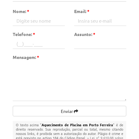
Nome:
*
Email:
*
Telefone:
*
Assunto:
*
Mensagem:
*
Enviar
O texto acima "
Aquecimento de Piscina em Porto Ferreira
" é de
direito reservado. Sua reprodução, parcial ou total, mesmo citando
nossos links, é proibida sem a autorização do autor. Plágio é crime e
está previsto no artigo 184 do Código Penal. –
Lei n° 9.610-98 sobre